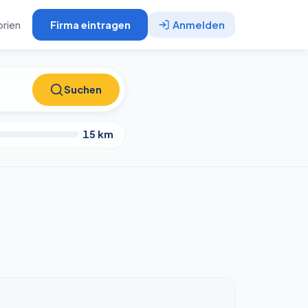
rien
Firma eintragen
Anmelden
Suchen
Suchen
15
km