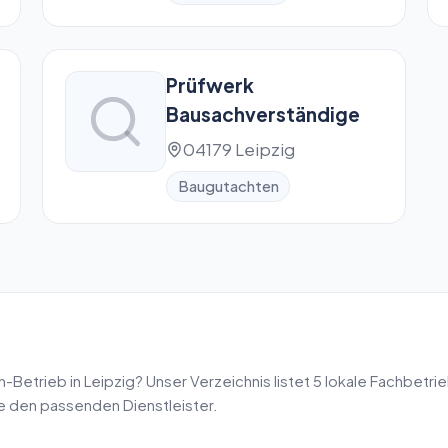
Sachverständigen
GmbH
Prüfwerk
Bausachverständige
04179 Leipzig
Baugutachten
n
-Betrieb in
Leipzig
? Unser Verzeichnis listet
5
lokale Fachbetrie
de den passenden Dienstleister.