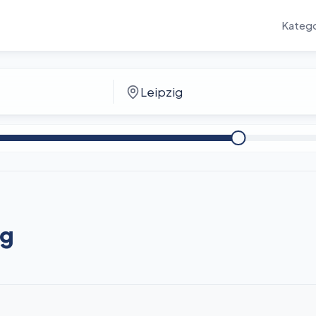
Katego
ig