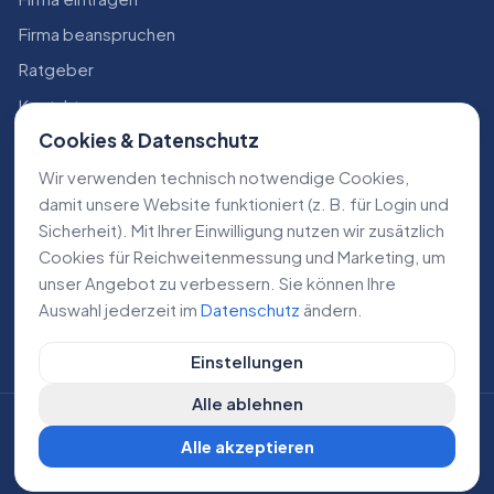
Firma beanspruchen
Ratgeber
Kontakt
Cookies & Datenschutz
Konto
Wir verwenden technisch notwendige Cookies,
RECHTLICHES
damit unsere Website funktioniert (z. B. für Login und
Sicherheit). Mit Ihrer Einwilligung nutzen wir zusätzlich
Impressum
Cookies für Reichweiten­messung und Marketing, um
Datenschutz
unser Angebot zu verbessern. Sie können Ihre
Auswahl jederzeit im
Datenschutz
ändern.
AGB
Einstellungen
Alle ablehnen
©
2026
Lokale Dienstleistungen. Alle Rechte vorbehalten.
Alle akzeptieren
DE
AT
CH
Cookie-Einstellungen