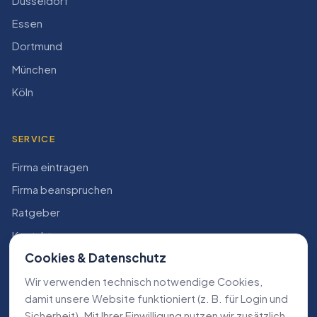
Düsseldorf
Essen
Dortmund
München
Köln
SERVICE
Firma eintragen
Firma beanspruchen
Ratgeber
Kontakt
Cookies & Datenschutz
Konto
Wir verwenden technisch notwendige Cookies,
RECHTLICHES
damit unsere Website funktioniert (z. B. für Login und
Sicherheit). Mit Ihrer Einwilligung nutzen wir zusätzlich