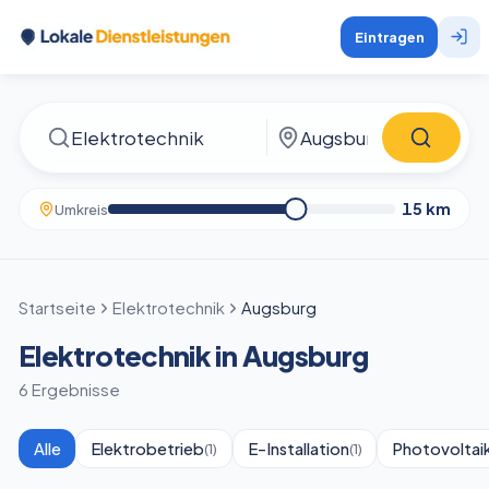
Eintragen
15
km
Umkreis
Startseite
Elektrotechnik
Augsburg
Elektrotechnik in Augsburg
6 Ergebnisse
Alle
Elektrobetrieb
E-Installation
Photovoltai
(
1
)
(
1
)