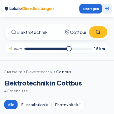
Eintragen
15
km
Umkreis
Startseite
Elektrotechnik
Cottbus
Elektrotechnik in Cottbus
4 Ergebnisse
Alle
E-Installation
Photovoltaik
(
1
)
(
1
)