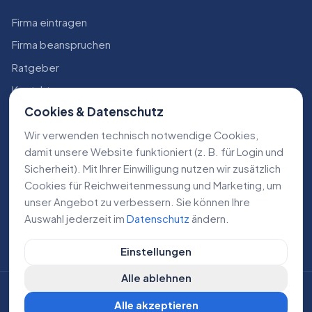
Firma eintragen
Firma beanspruchen
Ratgeber
Kontakt
Cookies & Datenschutz
Konto
Wir verwenden technisch notwendige Cookies,
RECHTLICHES
damit unsere Website funktioniert (z. B. für Login und
Sicherheit). Mit Ihrer Einwilligung nutzen wir zusätzlich
Impressum
Cookies für Reichweiten­messung und Marketing, um
Datenschutz
unser Angebot zu verbessern. Sie können Ihre
Auswahl jederzeit im
Datenschutz
ändern.
AGB
Einstellungen
Alle ablehnen
©
2026
Lokale Dienstleistungen. Alle Rechte vorbehalten.
Alle akzeptieren