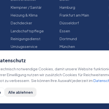
Klempner / Sanitär
Hamburg
Heizung & Klima
Frankfurt am Main
Dachdecker
Düsseldorf
Landschaftspflege
Essen
Reinigungsdienst
Dortmund
Umzugsservice
München
Zimmerei
Köln
Datenschutz
echnisch notwendige Cookies, damit unsere Website funktioniert
 Ihrer Einwilligung nutzen wir zusätzlich Cookies für Reichweiten
t zu verbessern. Sie können Ihre Auswahl jederzeit im
Datensc
n
Alle ablehnen