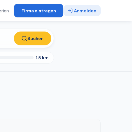
rien
Firma eintragen
Anmelden
Suchen
Suchen
15
km