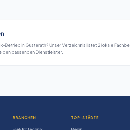
en
ik
-Betrieb in
Gusterath
? Unser Verzeichnis listet
2
lokale Fachbe
de den passenden Dienstleister.
BRANCHEN
TOP-STÄDTE
Elektrotechnik
Berlin