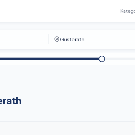
Katego
erath