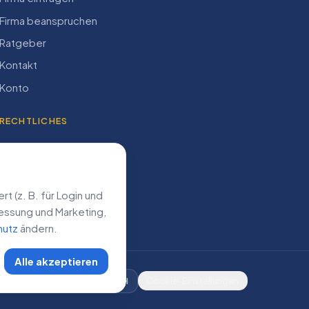
Firma beanspruchen
Ratgeber
Kontakt
Konto
RECHTLICHES
Impressum
Datenschutz
AGB
 (z. B. für Login und
­messung und Marketing,
hutz
ändern.
Alle akzeptieren
DE
AT
CH
Cookie-Einstellungen