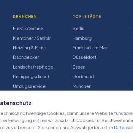
BRANCHEN
TOP-STÄDTE
Elektrotechnik
Berlin
Klempner / Sanitär
Hamburg
Heizung & Klima
Frankfurt am Main
Dachdecker
Düsseldorf
Landschaftspflege
Essen
Reinigungsdienst
Dortmund
Umzugsservice
München
Zimmerei
Köln
Datenschutz
echnisch notwendige Cookies, damit unsere Website funktioniert
 Ihrer Einwilligung nutzen wir zusätzlich Cookies für Reichweiten
t zu verbessern. Sie können Ihre Auswahl jederzeit im
Datensc