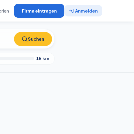
rien
Firma eintragen
Anmelden
Suchen
Suchen
15
km