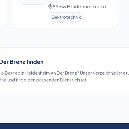
Fernsehen
89518 Heidenheim an der Brenz
Gesellschaft mit
Elektrotechnik
beschränkter Haftung
Der Brenz
finden
ik
-Betrieb in
Heidenheim An Der Brenz
? Unser Verzeichnis listet
Nähe und finde den passenden Dienstleister.