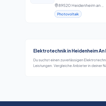
(haftungsbeschränkt)
89520 Heidenheim an der Brenz
Photovoltaik
Elektrotechnik
in
Heidenheim An 
Du suchst einen zuverlässigen
Elektrotechn
Leistungen. Vergleiche Anbieter in deiner 