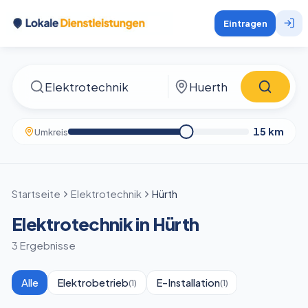
Eintragen
15
km
Umkreis
Startseite
Elektrotechnik
Hürth
Elektrotechnik in Hürth
3 Ergebnisse
Alle
Elektrobetrieb
E-Installation
(
1
)
(
1
)