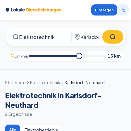
Eintragen
15
km
Umkreis
Startseite
Elektrotechnik
Karlsdorf-Neuthard
Elektrotechnik in Karlsdorf-
Neuthard
2 Ergebnisse
Alle
Elektrobetrieb
(
1
)