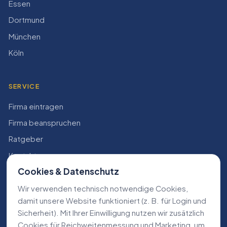
Essen
Dortmund
München
Köln
SERVICE
Firma eintragen
Firma beanspruchen
Ratgeber
Kontakt
Cookies & Datenschutz
Konto
Wir verwenden technisch notwendige Cookies,
RECHTLICHES
damit unsere Website funktioniert (z. B. für Login und
Sicherheit). Mit Ihrer Einwilligung nutzen wir zusätzlich
Impressum
Cookies für Reichweiten­messung und Marketing, um