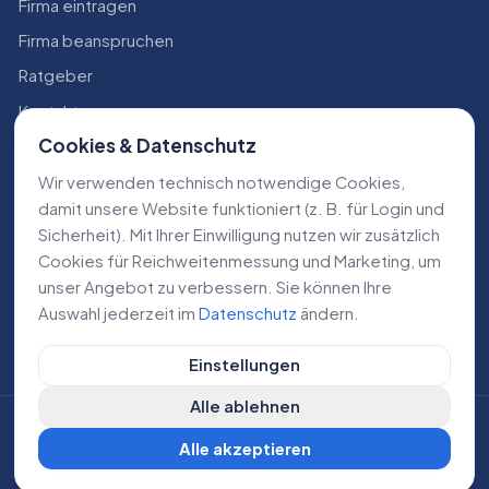
Firma eintragen
Firma beanspruchen
Ratgeber
Kontakt
Cookies & Datenschutz
Konto
Wir verwenden technisch notwendige Cookies,
RECHTLICHES
damit unsere Website funktioniert (z. B. für Login und
Sicherheit). Mit Ihrer Einwilligung nutzen wir zusätzlich
Impressum
Cookies für Reichweiten­messung und Marketing, um
Datenschutz
unser Angebot zu verbessern. Sie können Ihre
Auswahl jederzeit im
Datenschutz
ändern.
AGB
Einstellungen
Alle ablehnen
©
2026
Lokale Dienstleistungen. Alle Rechte vorbehalten.
Alle akzeptieren
DE
AT
CH
Cookie-Einstellungen