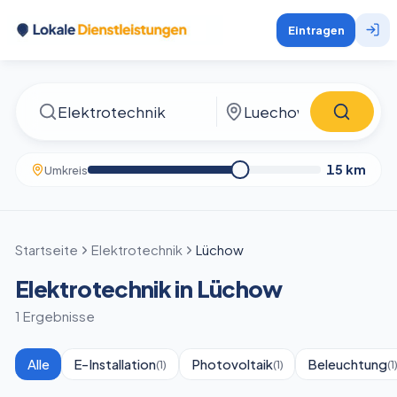
Eintragen
15
km
Umkreis
Startseite
Elektrotechnik
Lüchow
Elektrotechnik in Lüchow
1 Ergebnisse
Alle
E-Installation
Photovoltaik
Beleuchtung
(
1
)
(
1
)
(
1