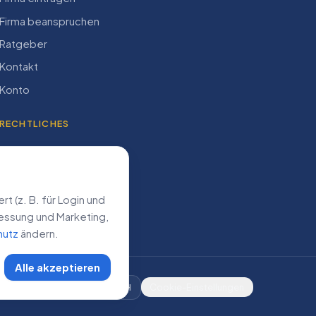
Firma beanspruchen
Ratgeber
Kontakt
Konto
RECHTLICHES
Impressum
Datenschutz
AGB
 (z. B. für Login und
­messung und Marketing,
hutz
ändern.
Alle akzeptieren
DE
AT
CH
Cookie-Einstellungen