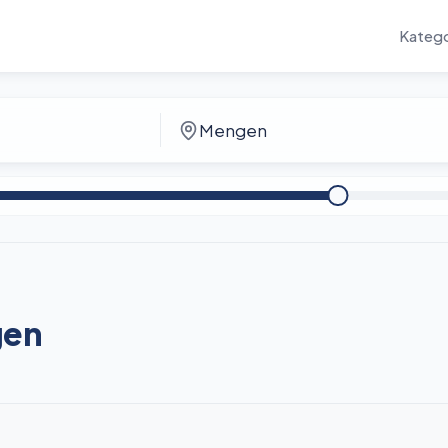
Katego
gen