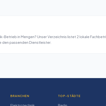
ik
-Betrieb in
Mengen
? Unser Verzeichnis listet
2
lokale Fachbetr
de den passenden Dienstleister.
BRANCHEN
TOP-STÄDTE
Elektrotechnik
Berlin