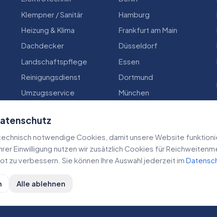
Klempner / Sanitär
Hamburg
Heizung & Klima
Frankfurt am Main
Dachdecker
Düsseldorf
Landschaftspflege
Essen
Reinigungsdienst
Dortmund
Umzugsservice
München
Zimmerei
Köln
Datenschutz
echnisch notwendige Cookies, damit unsere Website funktioniert
 Ihrer Einwilligung nutzen wir zusätzlich Cookies für Reichweiten
t zu verbessern. Sie können Ihre Auswahl jederzeit im
Datensc
n
Alle ablehnen