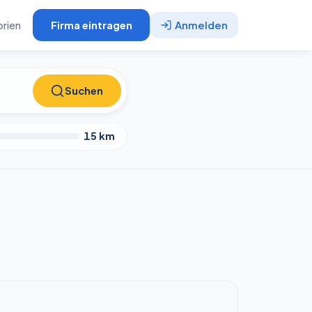
rien
Firma eintragen
Anmelden
Suchen
Suchen
15
km