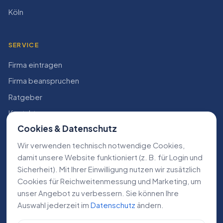
Köln
SERVICE
Firma eintragen
Firma beanspruchen
Ratgeber
Kontakt
Cookies & Datenschutz
Konto
Wir verwenden technisch notwendige Cookies,
RECHTLICHES
damit unsere Website funktioniert (z. B. für Login und
Sicherheit). Mit Ihrer Einwilligung nutzen wir zusätzlich
Impressum
Cookies für Reichweiten­messung und Marketing, um
Datenschutz
unser Angebot zu verbessern. Sie können Ihre
Auswahl jederzeit im
Datenschutz
ändern.
AGB