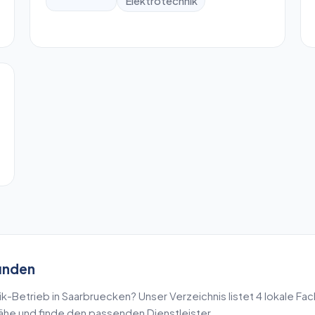
Elektrotechnik
inden
ik
-Betrieb in
Saarbruecken
? Unser Verzeichnis listet
4
lokale Fac
Nähe und finde den passenden Dienstleister.