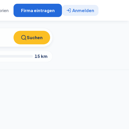
rien
Firma eintragen
Anmelden
Suchen
Suchen
15
km