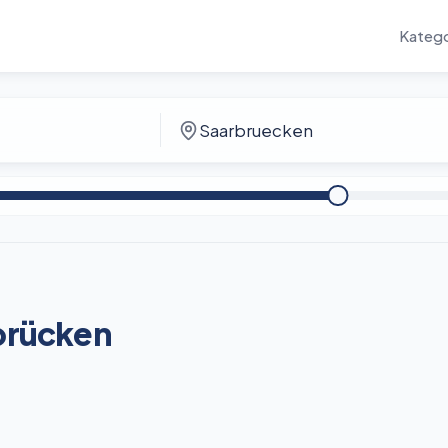
Katego
rbrücken