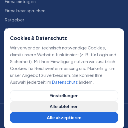
Firma eintragen
Firma beanspruchen
Ratgeber
Kontakt
Cookies & Datenschutz
Konto
Wir verwenden technisch notwendige Cookies,
RECHTLICHES
damit unsere Website funktioniert (z. B. für Login und
Sicherheit). Mit Ihrer Einwilligung nutzen wir zusätzlich
Impressum
Cookies für Reichweiten­messung und Marketing, um
Datenschutz
unser Angebot zu verbessern. Sie können Ihre
Auswahl jederzeit im
Datenschutz
ändern.
AGB
Einstellungen
Alle ablehnen
©
2026
Lokale Dienstleistungen. Alle Rechte vorbehalten.
Alle akzeptieren
DE
AT
CH
Cookie-Einstellungen