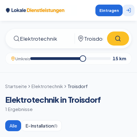
Eintragen
15
km
Umkreis
Startseite
Elektrotechnik
Troisdorf
Elektrotechnik in Troisdorf
1 Ergebnisse
Alle
E-Installation
(
1
)