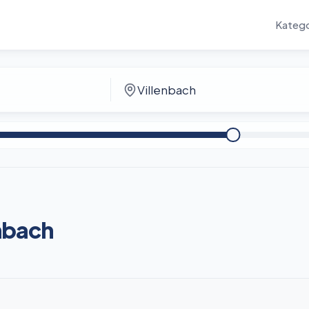
Katego
enbach