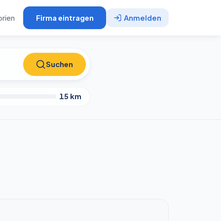
rien
Firma eintragen
Anmelden
Suchen
Suchen
15
km