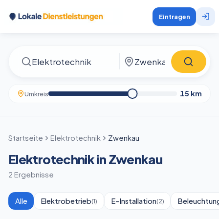
Eintragen
15
km
Umkreis
Startseite
Elektrotechnik
Zwenkau
Elektrotechnik in Zwenkau
2 Ergebnisse
Alle
Elektrobetrieb
E-Installation
Beleuchtun
(
1
)
(
2
)