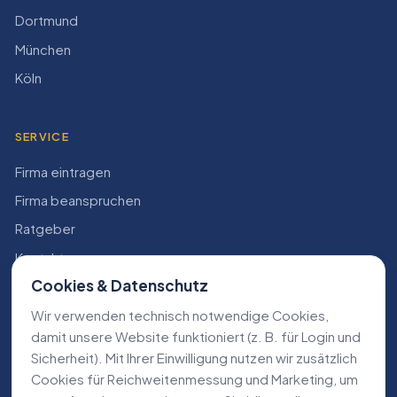
Dortmund
München
Köln
SERVICE
Firma eintragen
Firma beanspruchen
Ratgeber
Kontakt
Cookies & Datenschutz
Konto
Wir verwenden technisch notwendige Cookies,
RECHTLICHES
damit unsere Website funktioniert (z. B. für Login und
Sicherheit). Mit Ihrer Einwilligung nutzen wir zusätzlich
Impressum
Cookies für Reichweiten­messung und Marketing, um
Datenschutz