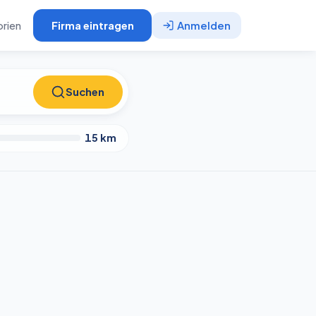
rien
Firma eintragen
Anmelden
Suchen
Suchen
15
km