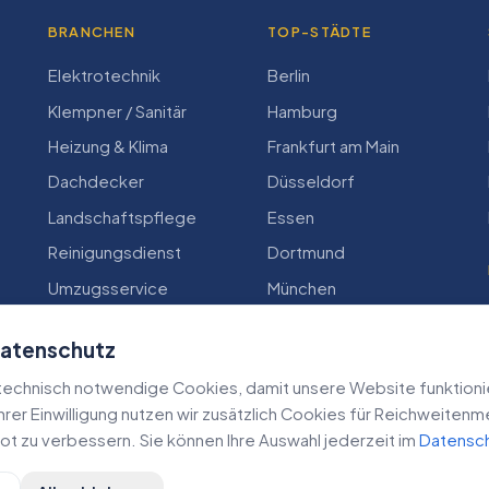
BRANCHEN
TOP-STÄDTE
Elektrotechnik
Berlin
Klempner / Sanitär
Hamburg
Heizung & Klima
Frankfurt am Main
Dachdecker
Düsseldorf
Landschaftspflege
Essen
Reinigungsdienst
Dortmund
Umzugsservice
München
Zimmerei
Köln
Datenschutz
echnisch notwendige Cookies, damit unsere Website funktioniert
 Ihrer Einwilligung nutzen wir zusätzlich Cookies für Reichweiten
t zu verbessern. Sie können Ihre Auswahl jederzeit im
Datensc