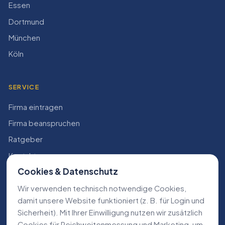
Essen
Dortmund
München
Köln
SERVICE
Firma eintragen
Firma beanspruchen
Ratgeber
Kontakt
Cookies & Datenschutz
Konto
Wir verwenden technisch notwendige Cookies,
RECHTLICHES
damit unsere Website funktioniert (z. B. für Login und
Sicherheit). Mit Ihrer Einwilligung nutzen wir zusätzlich
Impressum
Cookies für Reichweiten­messung und Marketing, um