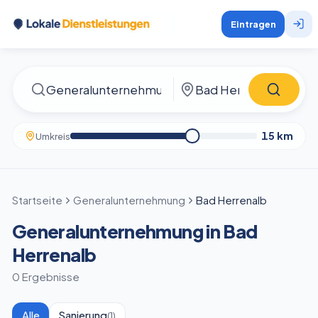
Eintragen
15
km
Umkreis
Startseite
Generalunternehmung
Bad Herrenalb
Generalunternehmung in Bad
Herrenalb
0 Ergebnisse
Alle
Sanierung
(
1
)