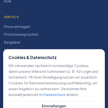
Köln
SERVICE
Firma eintragen
Firma beanspruchen
Ratgeber
Kontakt
Cookies & Datenschutz
Konto
Wir verwenden technisch notwendige Cookies,
RECHTLICHES
damit unsere Website funktioniert (z. B. für Login und
Sicherheit). Mit Ihrer Einwilligung nutzen wir zusätzlich
Impressum
Cookies für Reichweiten­messung und Marketing, um
Datenschutz
unser Angebot zu verbessern. Sie können Ihre
Auswahl jederzeit im
Datenschutz
ändern.
AGB
Einstellungen