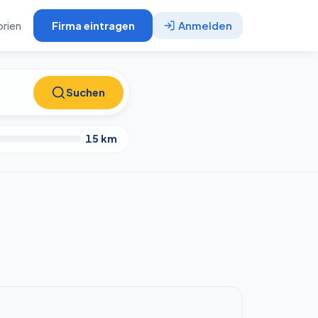
rien
Firma eintragen
Anmelden
Suchen
Suchen
15
km