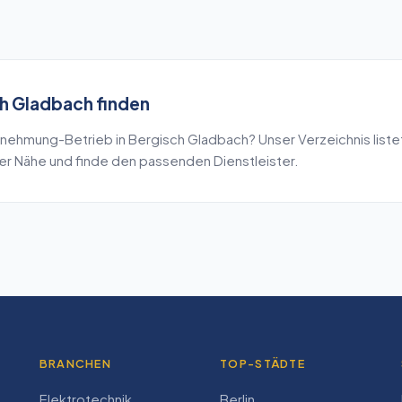
h Gladbach
finden
rnehmung
-Betrieb in
Bergisch Gladbach
? Unser Verzeichnis liste
ner Nähe und finde den passenden Dienstleister.
BRANCHEN
TOP-STÄDTE
Elektrotechnik
Berlin