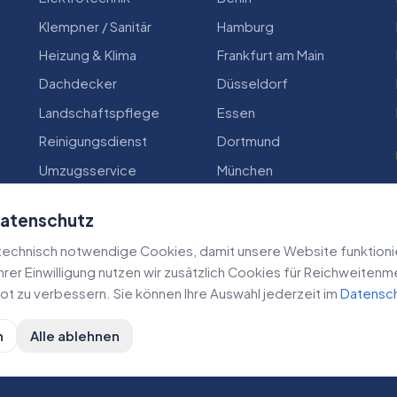
Klempner / Sanitär
Hamburg
Heizung & Klima
Frankfurt am Main
Dachdecker
Düsseldorf
Landschaftspflege
Essen
Reinigungsdienst
Dortmund
Umzugsservice
München
Zimmerei
Köln
Datenschutz
echnisch notwendige Cookies, damit unsere Website funktioniert
 Ihrer Einwilligung nutzen wir zusätzlich Cookies für Reichweiten
t zu verbessern. Sie können Ihre Auswahl jederzeit im
Datensc
n
Alle ablehnen