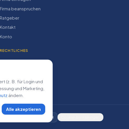
Firma beanspruchen
Ratgeber
Kontakt
Konto
RECHTLICHES
Impressum
Datenschutz
AGB
 (z. B. für Login und
­messung und Marketing,
hutz
ändern.
Alle akzeptieren
DE
AT
CH
Cookie-Einstellungen