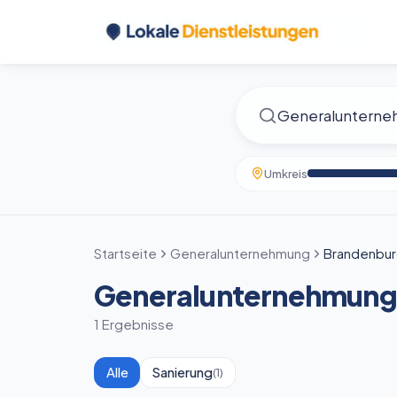
Umkreis
Startseite
Generalunternehmung
Brandenburg
Generalunternehmung 
1 Ergebnisse
Alle
Sanierung
(
1
)