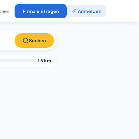
rien
Firma eintragen
Anmelden
Suchen
Suchen
15
km