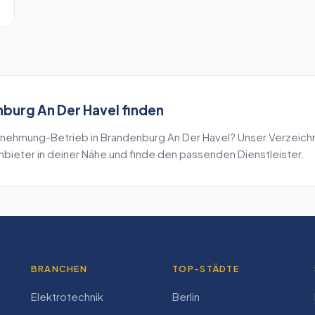
burg An Der Havel
finden
rnehmung
-Betrieb in
Brandenburg An Der Havel
? Unser Verzeichn
bieter in deiner Nähe und finde den passenden Dienstleister.
BRANCHEN
TOP-STÄDTE
Elektrotechnik
Berlin