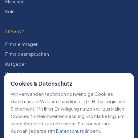
München
Köln
SERVICE
Firma eintragen
Firma beanspruchen
Ratgeber
Kontakt
Cookies & Datenschutz
Konto
Wir verwenden technisch notwendige Cookies,
RECHTLICHES
damit unsere Website funktioniert (z. B. für Login und
Sicherheit). Mit Ihrer Einwilligung nutzen wir zusätzlich
Impressum
Cookies für Reichweiten­messung und Marketing, um
Datenschutz
unser Angebot zu verbessern. Sie können Ihre
Auswahl jederzeit im
Datenschutz
ändern.
AGB