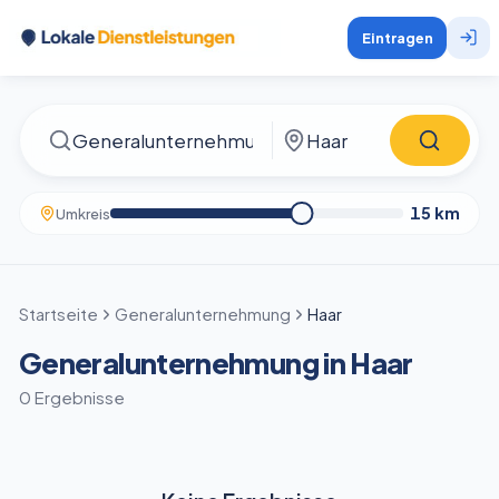
Eintragen
15
km
Umkreis
Startseite
Generalunternehmung
Haar
Generalunternehmung in Haar
0 Ergebnisse