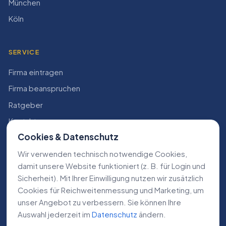
München
Köln
SERVICE
Firma eintragen
Firma beanspruchen
Ratgeber
Kontakt
Cookies & Datenschutz
Konto
Wir verwenden technisch notwendige Cookies,
RECHTLICHES
damit unsere Website funktioniert (z. B. für Login und
Sicherheit). Mit Ihrer Einwilligung nutzen wir zusätzlich
Impressum
Cookies für Reichweiten­messung und Marketing, um
Datenschutz
unser Angebot zu verbessern. Sie können Ihre
Auswahl jederzeit im
Datenschutz
ändern.
AGB