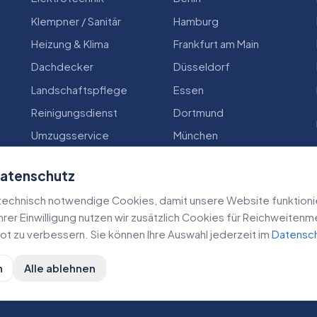
Klempner / Sanitär
Hamburg
Heizung & Klima
Frankfurt am Main
Dachdecker
Düsseldorf
Landschaftspflege
Essen
Reinigungsdienst
Dortmund
Umzugsservice
München
Zimmerei
Köln
Datenschutz
echnisch notwendige Cookies, damit unsere Website funktioniert
 Ihrer Einwilligung nutzen wir zusätzlich Cookies für Reichweiten
t zu verbessern. Sie können Ihre Auswahl jederzeit im
Datensc
n
Alle ablehnen