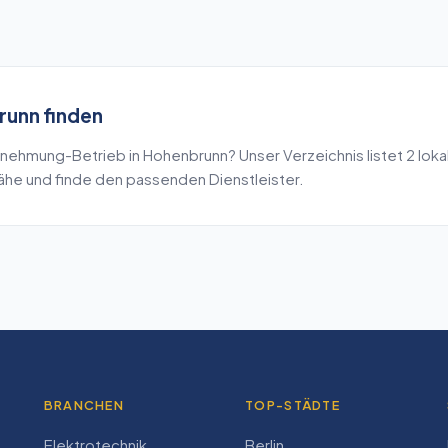
runn
finden
rnehmung
-Betrieb in
Hohenbrunn
? Unser Verzeichnis listet
2
loka
Nähe und finde den passenden Dienstleister.
BRANCHEN
TOP-STÄDTE
Elektrotechnik
Berlin