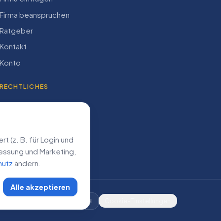
Firma beanspruchen
Ratgeber
Kontakt
Konto
RECHTLICHES
Impressum
Datenschutz
AGB
 (z. B. für Login und
­messung und Marketing,
hutz
ändern.
Alle akzeptieren
DE
AT
CH
Cookie-Einstellungen