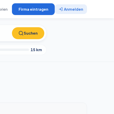
rien
Firma eintragen
Anmelden
Suchen
Suchen
15
km