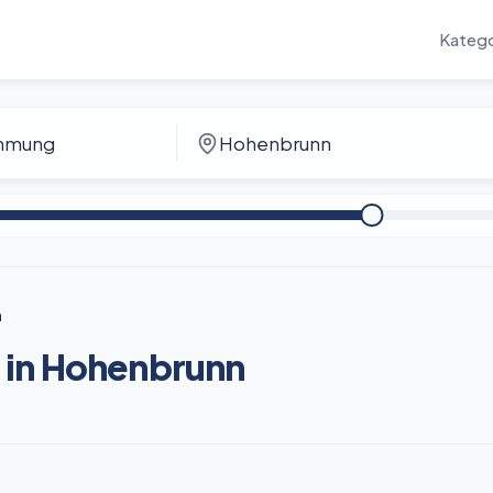
Katego
n
 in Hohenbrunn