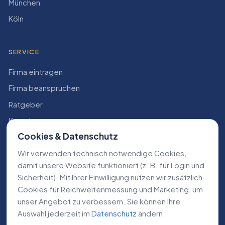
München
Köln
SERVICE
Firma eintragen
Firma beanspruchen
Ratgeber
Kontakt
Cookies & Datenschutz
Konto
Wir verwenden technisch notwendige Cookies,
RECHTLICHES
damit unsere Website funktioniert (z. B. für Login und
Sicherheit). Mit Ihrer Einwilligung nutzen wir zusätzlich
Impressum
Cookies für Reichweiten­messung und Marketing, um
Datenschutz
unser Angebot zu verbessern. Sie können Ihre
Auswahl jederzeit im
Datenschutz
ändern.
AGB