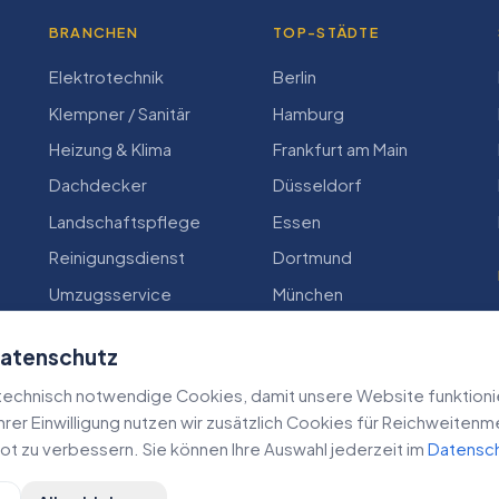
BRANCHEN
TOP-STÄDTE
Elektrotechnik
Berlin
Klempner / Sanitär
Hamburg
Heizung & Klima
Frankfurt am Main
Dachdecker
Düsseldorf
Landschaftspflege
Essen
Reinigungsdienst
Dortmund
Umzugsservice
München
Zimmerei
Köln
Datenschutz
echnisch notwendige Cookies, damit unsere Website funktioniert
 Ihrer Einwilligung nutzen wir zusätzlich Cookies für Reichweiten
t zu verbessern. Sie können Ihre Auswahl jederzeit im
Datensc