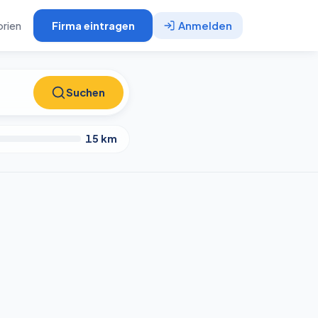
rien
Firma eintragen
Anmelden
Suchen
Suchen
15
km