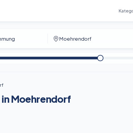
Katego
rf
in Moehrendorf