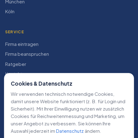
München
Köln
SERVICE
Firma eintragen
Firma beanspruchen
Ratgeber
Kontakt
Cookies & Datenschutz
Konto
Wir verwenden technisch notwendige Cookies,
RECHTLICHES
damit unsere Website funktioniert (z. B. für Login und
Sicherheit). Mit Ihrer Einwilligung nutzen wir zusätzlich
Impressum
Cookies für Reichweiten­messung und Marketing, um
Datenschutz
unser Angebot zu verbessern. Sie können Ihre
Auswahl jederzeit im
Datenschutz
ändern.
AGB