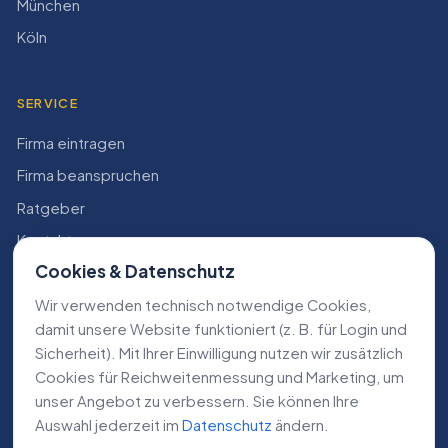
München
Köln
SERVICE
Firma eintragen
Firma beanspruchen
Ratgeber
Kontakt
Cookies & Datenschutz
Konto
Wir verwenden technisch notwendige Cookies,
RECHTLICHES
damit unsere Website funktioniert (z. B. für Login und
Sicherheit). Mit Ihrer Einwilligung nutzen wir zusätzlich
Impressum
Cookies für Reichweiten­messung und Marketing, um
Datenschutz
unser Angebot zu verbessern. Sie können Ihre
Auswahl jederzeit im
Datenschutz
ändern.
AGB