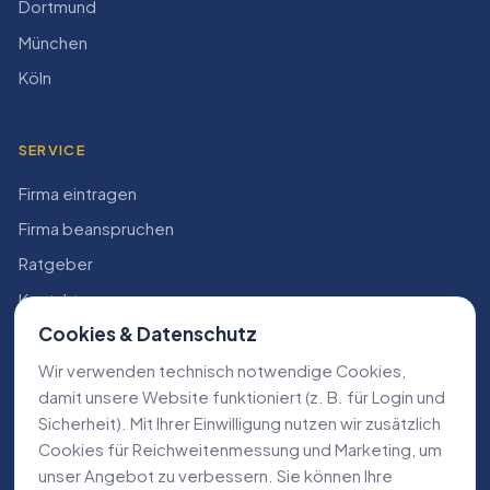
Dortmund
München
Köln
SERVICE
Firma eintragen
Firma beanspruchen
Ratgeber
Kontakt
Cookies & Datenschutz
Konto
Wir verwenden technisch notwendige Cookies,
RECHTLICHES
damit unsere Website funktioniert (z. B. für Login und
Sicherheit). Mit Ihrer Einwilligung nutzen wir zusätzlich
Impressum
Cookies für Reichweiten­messung und Marketing, um
Datenschutz
unser Angebot zu verbessern. Sie können Ihre