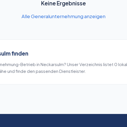
Keine Ergebnisse
Alle Generalunternehmung anzeigen
sulm
finden
rnehmung
-Betrieb in
Neckarsulm
? Unser Verzeichnis listet
0
loka
Nähe und finde den passenden Dienstleister.