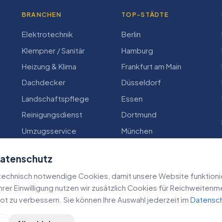
BRANCHEN
TOP-STÄDTE
Elektrotechnik
Berlin
Klempner / Sanitär
Hamburg
Heizung & Klima
Frankfurt am Main
Dachdecker
Düsseldorf
Landschaftspflege
Essen
Reinigungsdienst
Dortmund
Umzugsservice
München
Zimmerei
Köln
Datenschutz
echnisch notwendige Cookies, damit unsere Website funktioniert
 Ihrer Einwilligung nutzen wir zusätzlich Cookies für Reichweiten
t zu verbessern. Sie können Ihre Auswahl jederzeit im
Datensc