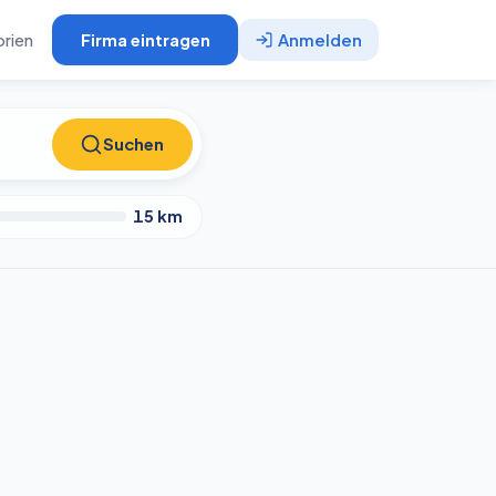
rien
Firma eintragen
Anmelden
Suchen
Suchen
15
km