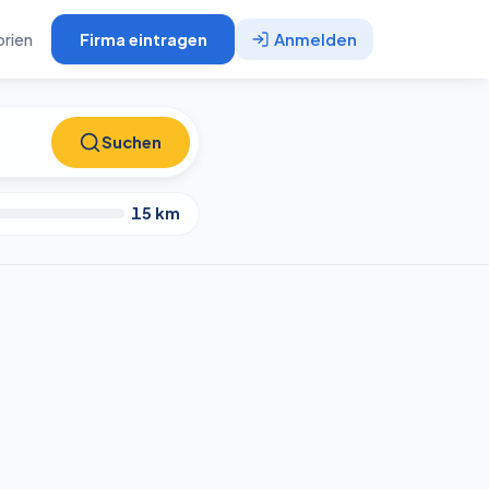
rien
Firma eintragen
Anmelden
Suchen
Suchen
15
km