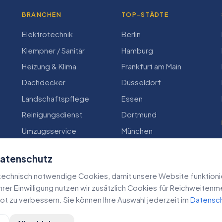
BRANCHEN
TOP-STÄDTE
Elektrotechnik
Berlin
Klempner / Sanitär
Hamburg
Heizung & Klima
Frankfurt am Main
Dachdecker
Düsseldorf
Landschaftspflege
Essen
Reinigungsdienst
Dortmund
Umzugsservice
München
Zimmerei
Köln
Datenschutz
echnisch notwendige Cookies, damit unsere Website funktioniert
 Ihrer Einwilligung nutzen wir zusätzlich Cookies für Reichweiten
t zu verbessern. Sie können Ihre Auswahl jederzeit im
Datensc