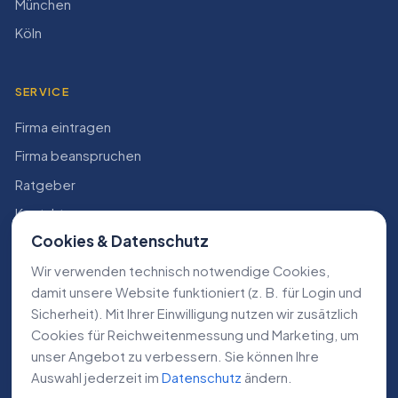
München
Köln
SERVICE
Firma eintragen
Firma beanspruchen
Ratgeber
Kontakt
Cookies & Datenschutz
Konto
Wir verwenden technisch notwendige Cookies,
RECHTLICHES
damit unsere Website funktioniert (z. B. für Login und
Sicherheit). Mit Ihrer Einwilligung nutzen wir zusätzlich
Impressum
Cookies für Reichweiten­messung und Marketing, um
Datenschutz
unser Angebot zu verbessern. Sie können Ihre
Auswahl jederzeit im
Datenschutz
ändern.
AGB