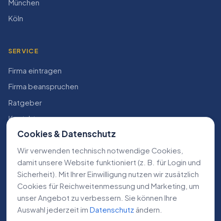
München
Köln
SERVICE
Firma eintragen
Firma beanspruchen
Ratgeber
Kontakt
Cookies & Datenschutz
Konto
Wir verwenden technisch notwendige Cookies,
RECHTLICHES
damit unsere Website funktioniert (z. B. für Login und
Sicherheit). Mit Ihrer Einwilligung nutzen wir zusätzlich
Impressum
Cookies für Reichweiten­messung und Marketing, um
Datenschutz
unser Angebot zu verbessern. Sie können Ihre
Auswahl jederzeit im
Datenschutz
ändern.
AGB