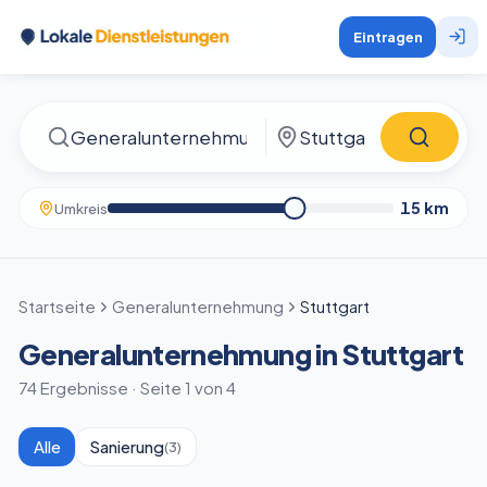
Eintragen
15
km
Umkreis
Startseite
Generalunternehmung
Stuttgart
Generalunternehmung in Stuttgart
74 Ergebnisse · Seite 1 von 4
Alle
Sanierung
(
3
)