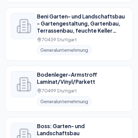
Beni Garten- und Landschaftsbau
- Gartengestaltung, Gartenbau,
Terrassenbau, feuchte Keller
sanieren, uvm. in 70439 Stuttgart
70439 Stuttgart
Generalunternehmung
Bodenleger-Armstroff
Laminat/Vinyl/Parkett
70499 Stuttgart
Generalunternehmung
Boss: Garten- und
Landschaftsbau