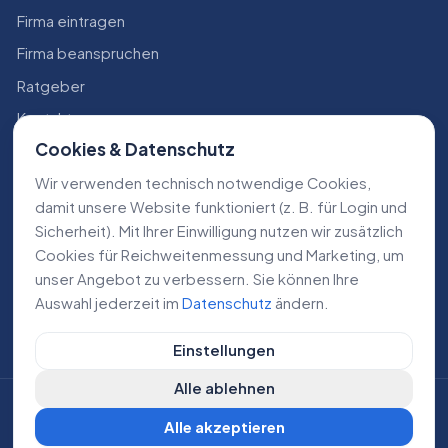
Firma eintragen
Firma beanspruchen
Ratgeber
Kontakt
Cookies & Datenschutz
Konto
Wir verwenden technisch notwendige Cookies,
RECHTLICHES
damit unsere Website funktioniert (z. B. für Login und
Sicherheit). Mit Ihrer Einwilligung nutzen wir zusätzlich
Impressum
Cookies für Reichweiten­messung und Marketing, um
Datenschutz
unser Angebot zu verbessern. Sie können Ihre
Auswahl jederzeit im
Datenschutz
ändern.
AGB
Einstellungen
Alle ablehnen
©
2026
Lokale Dienstleistungen. Alle Rechte vorbehalten.
Alle akzeptieren
DE
AT
CH
Cookie-Einstellungen