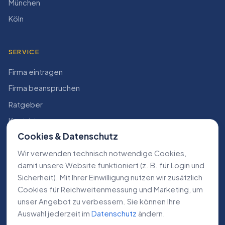
München
Köln
SERVICE
Firma eintragen
Firma beanspruchen
Ratgeber
Kontakt
Cookies & Datenschutz
Konto
Wir verwenden technisch notwendige Cookies,
RECHTLICHES
damit unsere Website funktioniert (z. B. für Login und
Sicherheit). Mit Ihrer Einwilligung nutzen wir zusätzlich
Impressum
Cookies für Reichweiten­messung und Marketing, um
Datenschutz
unser Angebot zu verbessern. Sie können Ihre
Auswahl jederzeit im
Datenschutz
ändern.
AGB