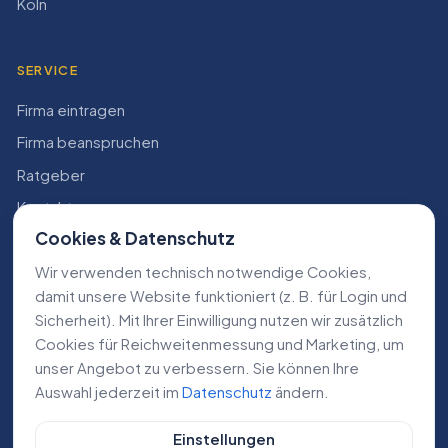
Köln
SERVICE
Firma eintragen
Firma beanspruchen
Ratgeber
Kontakt
Cookies & Datenschutz
Konto
Wir verwenden technisch notwendige Cookies,
RECHTLICHES
damit unsere Website funktioniert (z. B. für Login und
Sicherheit). Mit Ihrer Einwilligung nutzen wir zusätzlich
Impressum
Cookies für Reichweiten­messung und Marketing, um
Datenschutz
unser Angebot zu verbessern. Sie können Ihre
Auswahl jederzeit im
Datenschutz
ändern.
AGB
Einstellungen