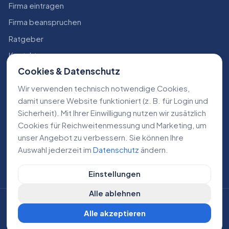
Firma eintragen
Firma beanspruchen
Ratgeber
Kontakt
Cookies & Datenschutz
Konto
Wir verwenden technisch notwendige Cookies,
RECHTLICHES
damit unsere Website funktioniert (z. B. für Login und
Sicherheit). Mit Ihrer Einwilligung nutzen wir zusätzlich
Impressum
Cookies für Reichweiten­messung und Marketing, um
Datenschutz
unser Angebot zu verbessern. Sie können Ihre
Auswahl jederzeit im
Datenschutz
ändern.
AGB
Einstellungen
Alle ablehnen
©
2026
Lokale Dienstleistungen. Alle Rechte vorbehalten.
Alle akzeptieren
DE
AT
CH
Cookie-Einstellungen