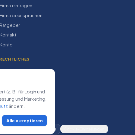
Firma eintragen
Firma beanspruchen
Ratgeber
Kontakt
Konto
RECHTLICHES
Impressum
Datenschutz
AGB
 (z. B. für Login und
­messung und Marketing,
hutz
ändern.
Alle akzeptieren
DE
AT
CH
Cookie-Einstellungen