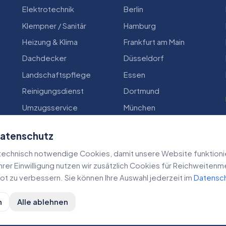
Elektrotechnik
Berlin
Klempner / Sanitär
Hamburg
Heizung & Klima
Frankfurt am Main
Dachdecker
Düsseldorf
Landschaftspflege
Essen
Reinigungsdienst
Dortmund
Umzugsservice
München
Zimmerei
Köln
Datenschutz
echnisch notwendige Cookies, damit unsere Website funktioniert
 Ihrer Einwilligung nutzen wir zusätzlich Cookies für Reichweiten
t zu verbessern. Sie können Ihre Auswahl jederzeit im
Datensc
n
Alle ablehnen