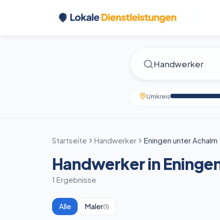
Umkreis
Startseite
Handwerker
Eningen unter Achalm
Handwerker in Eningen
1 Ergebnisse
Alle
Maler
(
1
)