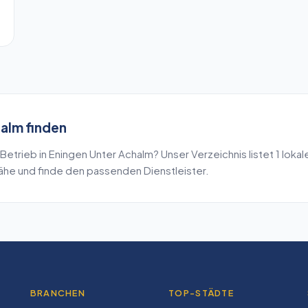
halm
finden
Betrieb in
Eningen Unter Achalm
? Unser Verzeichnis listet
1
lokal
Nähe und finde den passenden Dienstleister.
BRANCHEN
TOP-STÄDTE