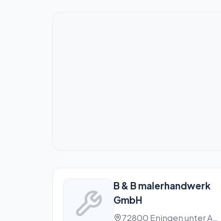
B & B malerhandwerk
GmbH
72800 Eningen unter Achalm