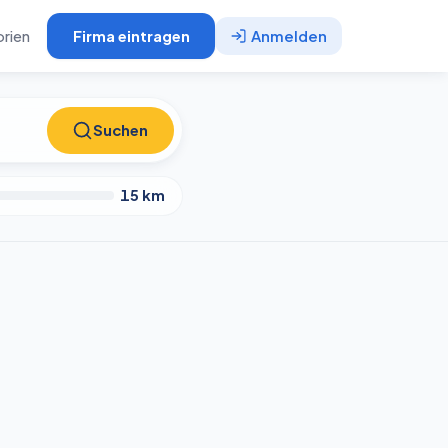
rien
Firma eintragen
Anmelden
Suchen
Suchen
15
km