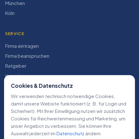
München
Köln
SERVICE
Firma eintragen
Firma beanspruchen
Ratgeber
Kontakt
Cookies & Datenschutz
Konto
Wir verwenden technisch notwendige Cookies,
RECHTLICHES
damit unsere Website funktioniert (z. B. für Login und
Sicherheit). Mit Ihrer Einwilligung nutzen wir zusätzlich
Impressum
Cookies für Reichweiten­messung und Marketing, um
Datenschutz
unser Angebot zu verbessern. Sie können Ihre
Auswahl jederzeit im
Datenschutz
ändern.
AGB