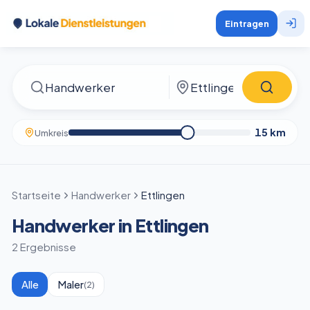
Eintragen
15
km
Umkreis
Startseite
Handwerker
Ettlingen
Handwerker in Ettlingen
2 Ergebnisse
Alle
Maler
(
2
)