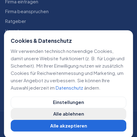
Firma eintragen
Firma beanspruchen
Ratgeber
Kontakt
Cookies & Datenschutz
Konto
Wir verwenden technisch notwendige Cookies,
RECHTLICHES
damit unsere Website funktioniert (z. B. für Login und
Sicherheit). Mit Ihrer Einwilligung nutzen wir zusätzlich
Impressum
Cookies für Reichweiten­messung und Marketing, um
Datenschutz
unser Angebot zu verbessern. Sie können Ihre
Auswahl jederzeit im
Datenschutz
ändern.
AGB
Einstellungen
Alle ablehnen
©
2026
Lokale Dienstleistungen. Alle Rechte vorbehalten.
Alle akzeptieren
DE
AT
CH
Cookie-Einstellungen