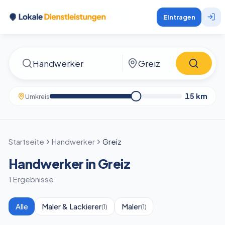
Eintragen
15
km
Umkreis
Startseite
Handwerker
Greiz
Handwerker in Greiz
1 Ergebnisse
Alle
Maler & Lackierer
Maler
(
1
)
(
1
)