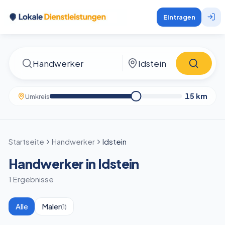
Eintragen
15
km
Umkreis
Startseite
Handwerker
Idstein
Handwerker in Idstein
1 Ergebnisse
Alle
Maler
(
1
)