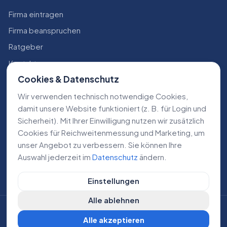
Firma eintragen
Firma beanspruchen
Ratgeber
Kontakt
Cookies & Datenschutz
Konto
Wir verwenden technisch notwendige Cookies,
RECHTLICHES
damit unsere Website funktioniert (z. B. für Login und
Sicherheit). Mit Ihrer Einwilligung nutzen wir zusätzlich
Impressum
Cookies für Reichweiten­messung und Marketing, um
Datenschutz
unser Angebot zu verbessern. Sie können Ihre
Auswahl jederzeit im
Datenschutz
ändern.
AGB
Einstellungen
Alle ablehnen
©
2026
Lokale Dienstleistungen. Alle Rechte vorbehalten.
Alle akzeptieren
DE
AT
CH
Cookie-Einstellungen