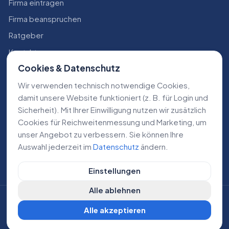
Firma eintragen
Firma beanspruchen
Ratgeber
Kontakt
Cookies & Datenschutz
Konto
Wir verwenden technisch notwendige Cookies,
RECHTLICHES
damit unsere Website funktioniert (z. B. für Login und
Sicherheit). Mit Ihrer Einwilligung nutzen wir zusätzlich
Impressum
Cookies für Reichweiten­messung und Marketing, um
Datenschutz
unser Angebot zu verbessern. Sie können Ihre
Auswahl jederzeit im
Datenschutz
ändern.
AGB
Einstellungen
Alle ablehnen
©
2026
Lokale Dienstleistungen. Alle Rechte vorbehalten.
Alle akzeptieren
DE
AT
CH
Cookie-Einstellungen