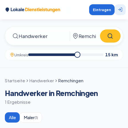
Eintragen
15
km
Umkreis
Startseite
Handwerker
Remchingen
Handwerker in Remchingen
1 Ergebnisse
Alle
Maler
(
1
)