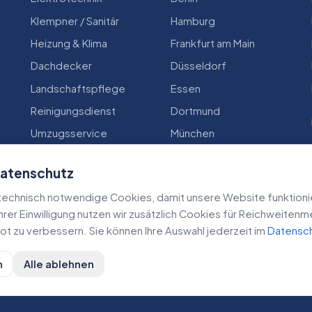
Klempner / Sanitär
Hamburg
Heizung & Klima
Frankfurt am Main
Dachdecker
Düsseldorf
Landschaftspflege
Essen
Reinigungsdienst
Dortmund
Umzugsservice
München
Zimmerei
Köln
Datenschutz
echnisch notwendige Cookies, damit unsere Website funktioniert
 Ihrer Einwilligung nutzen wir zusätzlich Cookies für Reichweiten
t zu verbessern. Sie können Ihre Auswahl jederzeit im
Datensc
n
Alle ablehnen