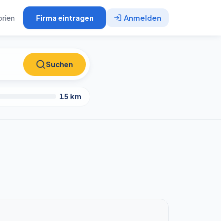
rien
Firma eintragen
Anmelden
Suchen
Suchen
15
km