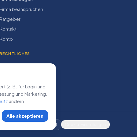
Firma beanspruchen
Ratgeber
Kontakt
Konto
RECHTLICHES
Impressum
Datenschutz
AGB
 (z. B. für Login und
­messung und Marketing,
hutz
ändern.
Alle akzeptieren
DE
AT
CH
Cookie-Einstellungen