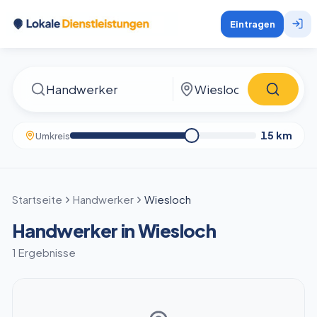
Eintragen
15
km
Umkreis
Startseite
Handwerker
Wiesloch
Handwerker in Wiesloch
1 Ergebnisse