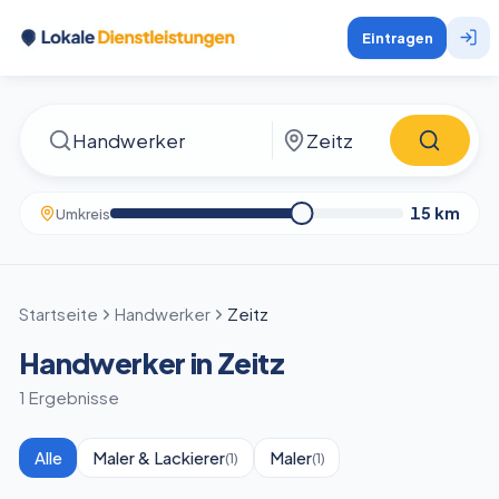
Eintragen
15
km
Umkreis
Startseite
Handwerker
Zeitz
Handwerker in Zeitz
1 Ergebnisse
Alle
Maler & Lackierer
Maler
(
1
)
(
1
)