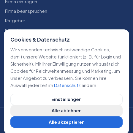
Firma eintragen
Firma beanspruchen
Ratgeber
Kontakt
Cookies & Datenschutz
Konto
Wir verwenden technisch notwendige Cookies,
RECHTLICHES
damit unsere Website funktioniert (z. B. für Login und
Sicherheit). Mit Ihrer Einwilligung nutzen wir zusätzlich
Impressum
Cookies für Reichweiten­messung und Marketing, um
Datenschutz
unser Angebot zu verbessern. Sie können Ihre
Auswahl jederzeit im
Datenschutz
ändern.
AGB
Einstellungen
Alle ablehnen
©
2026
Lokale Dienstleistungen. Alle Rechte vorbehalten.
Alle akzeptieren
DE
AT
CH
Cookie-Einstellungen