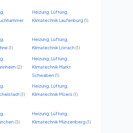
ng,
Heizung, Lüftung,
auchhammer
Klimatechnik
Laufenburg
(
1
)
ng,
Heizung, Lüftung,
öhne
(
1
)
Klimatechnik
Lörrach
(
1
)
ng,
Heizung, Lüftung,
annheim
(
2
)
Klimatechnik
Markt
Schwaben
(
1
)
ng,
Heizung, Lüftung,
chelstadt
(
1
)
Klimatechnik
Moers
(
1
)
ng,
Heizung, Lüftung,
ünchen
(
3
)
Klimatechnik
Münzenberg
(
1
)