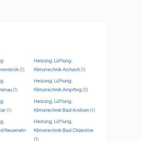
ng,
Heizung, Lüftung,
hrensbök
(
1
)
Klimatechnik
Aichach
(
1
)
ng,
Heizung, Lüftung,
zenau
(
1
)
Klimatechnik
Ampfing
(
2
)
ng,
Heizung, Lüftung,
lar
(
1
)
Klimatechnik
Bad Arolsen
(
1
)
ng,
Heizung, Lüftung,
d Neuenahr-
Klimatechnik
Bad Oldesloe
(
1
)