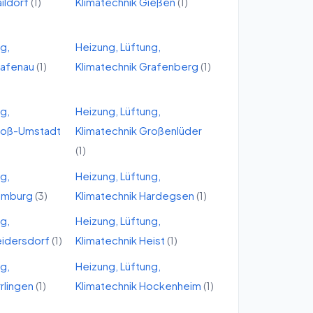
ildorf
(
1
)
Klimatechnik
Gießen
(
1
)
ng,
Heizung, Lüftung,
afenau
(
1
)
Klimatechnik
Grafenberg
(
1
)
ng,
Heizung, Lüftung,
roß-Umstadt
Klimatechnik
Großenlüder
(
1
)
ng,
Heizung, Lüftung,
amburg
(
3
)
Klimatechnik
Hardegsen
(
1
)
ng,
Heizung, Lüftung,
idersdorf
(
1
)
Klimatechnik
Heist
(
1
)
ng,
Heizung, Lüftung,
rrlingen
(
1
)
Klimatechnik
Hockenheim
(
1
)