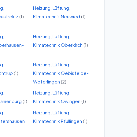
ng,
Heizung, Lüftung,
ustrelitz
(
1
)
Klimatechnik
Neuwied
(
1
)
ng,
Heizung, Lüftung,
berhausen-
Klimatechnik
Oberkirch
(
1
)
ng,
Heizung, Lüftung,
chtrup
(
1
)
Klimatechnik
Oebisfelde-
Weferlingen
(
2
)
ng,
Heizung, Lüftung,
anienburg
(
1
)
Klimatechnik
Owingen
(
1
)
ng,
Heizung, Lüftung,
tershausen
Klimatechnik
Pfullingen
(
1
)