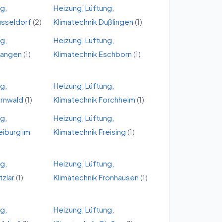
ng,
Heizung, Lüftung,
sseldorf
(
2
)
Klimatechnik
Dußlingen
(
1
)
ng,
Heizung, Lüftung,
langen
(
1
)
Klimatechnik
Eschborn
(
1
)
ng,
Heizung, Lüftung,
rnwald
(
1
)
Klimatechnik
Forchheim
(
1
)
ng,
Heizung, Lüftung,
eiburg im
Klimatechnik
Freising
(
1
)
ng,
Heizung, Lüftung,
itzlar
(
1
)
Klimatechnik
Fronhausen
(
1
)
ng,
Heizung, Lüftung,