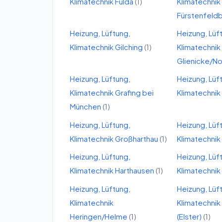
Klimatechnik
Fulda
(
1
)
Klimatechnik
Fürstenfeld
Heizung, Lüftung,
Heizung, Lüf
Klimatechnik
Gilching
(
1
)
Klimatechnik
Glienicke/N
Heizung, Lüftung,
Heizung, Lüf
Klimatechnik
Grafing bei
Klimatechnik
München
(
1
)
Heizung, Lüftung,
Heizung, Lüf
Klimatechnik
Großharthau
(
1
)
Klimatechnik
Heizung, Lüftung,
Heizung, Lüf
Klimatechnik
Harthausen
(
1
)
Klimatechnik
Heizung, Lüftung,
Heizung, Lüf
Klimatechnik
Klimatechnik
Heringen/Helme
(
1
)
(Elster)
(
1
)