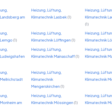
tung,
Heizung, Lüftung,
Heizung, Lüftu
Landsberg am
Klimatechnik
Lasbek
(
1
)
Klimatechnik
L
(
1
)
tung,
Heizung, Lüftung,
Heizung, Lüftu
Lemgo
(
1
)
Klimatechnik
Löffingen
(
1
)
Klimatechnik
L
tung,
Heizung, Lüftung,
Heizung, Lüftu
Ludwigshafen
Klimatechnik
Mainaschaff
(
1
)
Klimatechnik
M
tung,
Heizung, Lüftung,
Heizung, Lüftu
Mellrichstadt
Klimatechnik
Klimatechnik
Mi
Mengerskirchen
(
1
)
tung,
Heizung, Lüftung,
Heizung, Lüftu
Monheim am
Klimatechnik
Mössingen
(
1
)
Klimatechnik
M