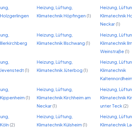
tung,
Heizung, Lüftung,
Heizung, Lüftu
Holzgerlingen
Klimatechnik
Höpfingen
(
1
)
Klimatechnik
H
Neckar
(
1
)
tung,
Heizung, Lüftung,
Heizung, Lüftu
Illerkirchberg
Klimatechnik
Illschwang
(
1
)
Klimatechnik
Il
Weinstraße
(
1
)
tung,
Heizung, Lüftung,
Heizung, Lüftu
Jevenstedt
(
1
)
Klimatechnik
Jüterbog
(
1
)
Klimatechnik
Kaltennordhei
tung,
Heizung, Lüftung,
Heizung, Lüftu
Kippenheim
(
1
)
Klimatechnik
Kirchheim am
Klimatechnik
Ki
Neckar
(
1
)
unter Teck
(
2
)
tung,
Heizung, Lüftung,
Heizung, Lüftu
Köln
(
2
)
Klimatechnik
Külsheim
(
1
)
Klimatechnik
L