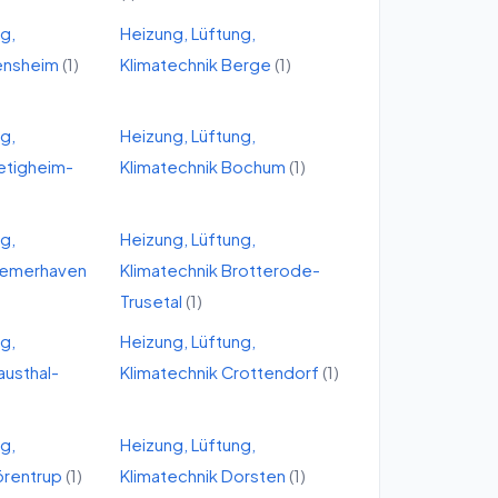
ng,
Heizung, Lüftung,
ensheim
(
1
)
Klimatechnik
Berge
(
1
)
ng,
Heizung, Lüftung,
etigheim-
Klimatechnik
Bochum
(
1
)
ng,
Heizung, Lüftung,
remerhaven
Klimatechnik
Brotterode-
Trusetal
(
1
)
ng,
Heizung, Lüftung,
austhal-
Klimatechnik
Crottendorf
(
1
)
ng,
Heizung, Lüftung,
rentrup
(
1
)
Klimatechnik
Dorsten
(
1
)