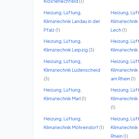
Klosterlechfeld
(
1
)
Heizung, Lüftung,
Heizung, Lüf
Klimatechnik
Landau in der
Klimatechnik
Pfalz
(
1
)
Lech
(
1
)
Heizung, Lüftung,
Heizung, Lüf
Klimatechnik
Leipzig
(
3
)
Klimatechnik
Heizung, Lüftung,
Heizung, Lüf
Klimatechnik
Lüdenscheid
Klimatechnik
(
3
)
am Rhein
(
1
)
Heizung, Lüftung,
Heizung, Lüf
Klimatechnik
Marl
(
1
)
Klimatechnik
(
1
)
Heizung, Lüftung,
Heizung, Lüf
Klimatechnik
Möhrendorf
(
1
)
Klimatechnik
Rhein
(
1
)