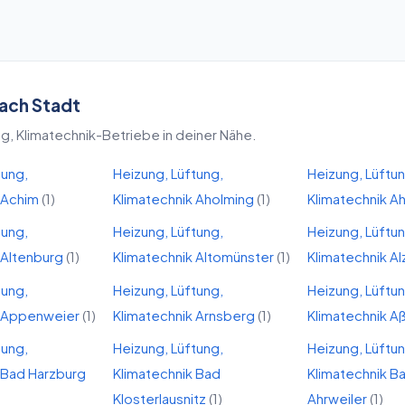
ach Stadt
g, Klimatechnik
-Betriebe in deiner Nähe.
tung,
Heizung, Lüftung,
Heizung, Lüftu
Achim
(
1
)
Klimatechnik
Aholming
(
1
)
Klimatechnik
A
tung,
Heizung, Lüftung,
Heizung, Lüftu
Altenburg
(
1
)
Klimatechnik
Altomünster
(
1
)
Klimatechnik
Al
tung,
Heizung, Lüftung,
Heizung, Lüftu
Appenweier
(
1
)
Klimatechnik
Arnsberg
(
1
)
Klimatechnik
Aß
tung,
Heizung, Lüftung,
Heizung, Lüftu
Bad Harzburg
Klimatechnik
Bad
Klimatechnik
Ba
Klosterlausnitz
(
1
)
Ahrweiler
(
1
)