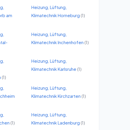
ng,
Heizung, Lüftung,
orb am
Klimatechnik
Horneburg
(
1
)
ng,
Heizung, Lüftung,
mtal-
Klimatechnik
Inchenhofen
(
1
)
ng,
Heizung, Lüftung,
Klimatechnik
Karlsruhe
(
1
)
m
(
1
)
ng,
Heizung, Lüftung,
rchheim
Klimatechnik
Kirchzarten
(
1
)
ng,
Heizung, Lüftung,
achen
(
1
)
Klimatechnik
Ladenburg
(
1
)