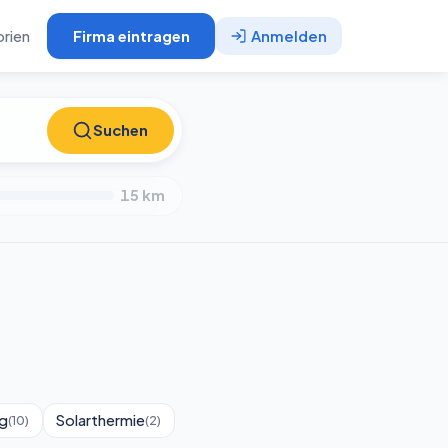
rien
Firma eintragen
Anmelden
Suchen
Suchen
15
km
g
Solarthermie
(
10
)
(
2
)