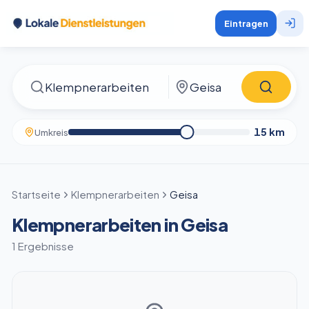
Eintragen
15
km
Umkreis
Startseite
Klempnerarbeiten
Geisa
Klempnerarbeiten in Geisa
1 Ergebnisse