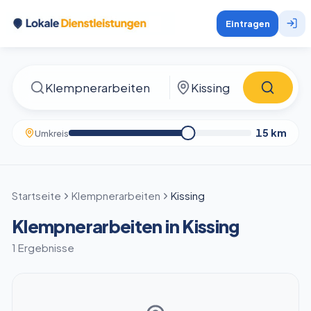
Eintragen
15
km
Umkreis
Startseite
Klempnerarbeiten
Kissing
Klempnerarbeiten in Kissing
1 Ergebnisse